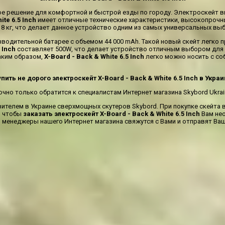
ое решение для комфортной и быстрой езды по городу. Электроскейт в
ite 6.5 Inch
имеет отличные технические характеристики, высокопрочн
18 кг, что делает данное устройство одним из самых универсальных вы
зводительной батарее с объемом 44 000 mAh. Такой новый скейт легко
 Inch
составляет 500W, что делает устройство отличным выбором для
Таким образом,
X-Board - Back & White 6.5 Inch
легко можно носить с со
пить не дорого электроскейт X-Board - Back & White 6.5 Inch в Укра
чно только обратится к специалистам Интернет магазина Skybord Ukrai
телем в Украине сверхмощных скутеров Skybord. При покупке скейта в
, чтобы
заказать электроскейт X-Board - Back & White 6.5 Inch
Вам нео
менеджеры нашего Интернет магазина свяжутся с Вами и отправят Ваш