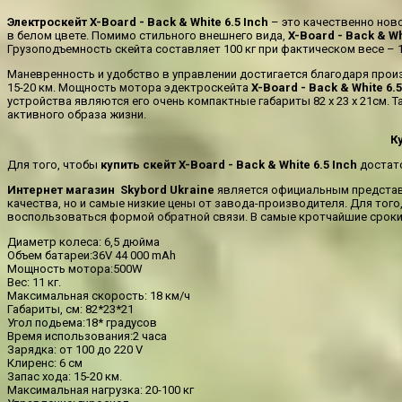
Электроскейт
X
-
Board
-
Back
&
White
6.5
Inch
– это качественно нов
в белом цвете. Помимо стильного внешнего вида,
X-Board - Back & Wh
Грузоподъемность скейта составляет 100 кг при фактическом весе – 
Маневренность и удобство в управлении достигается благодаря прои
15-20 км. Мощность мотора эдектроскейта
X-Board - Back & White 6.5
устройства являются его очень компактные габариты 82 х 23 х 21см. 
активного образа жизни.
Ку
Для того, чтобы
купить скейт X-Board - Back & White 6.5 Inch
достато
Интернет магазин Skybord Ukraine
является официальным представи
качества, но и самые низкие цены от завода-производителя. Для того
воспользоваться формой обратной связи. В самые кротчайшие сроки 
Диаметр колеса: 6,5 дюйма
Объем батареи:36V 44 000 mAh
Мощность мотора:500W
Вес: 11 кг.
Максимальная скорость: 18 км/ч
Габариты, см: 82*23*21
Угол подьема:18* градусов
Время использования:2 часа
Зарядка: от 100 до 220 V
Клиренс: 6 см
Запас хода: 15-20 км.
Максимальная нагрузка: 20-100 кг