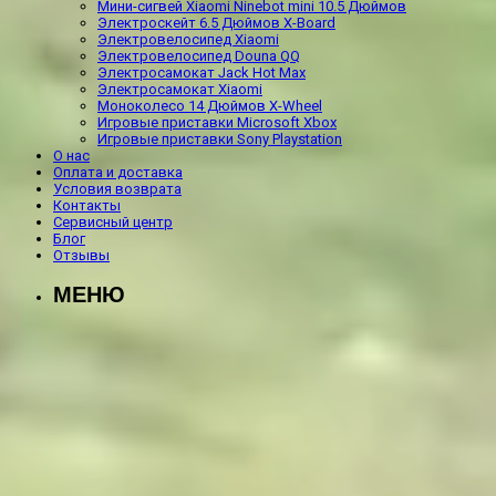
Мини-сигвей Xiaomi Ninebot mini 10.5 Дюймов
Электроскейт 6.5 Дюймов X-Board
Электровелосипед Xiaomi
Электровелосипед Douna QQ
Электросамокат Jack Hot Max
Электросамокат Xiaomi
Моноколесо 14 Дюймов X-Wheel
Игровые приставки Microsoft Xbox
Игровые приставки Sony Playstation
О нас
Оплата и доставка
Условия возврата
Контакты
Сервисный центр
Блог
Отзывы
МЕНЮ