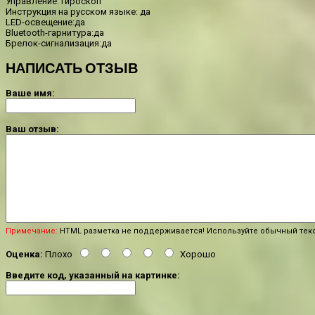
Управление: гироскоп
Инструкция на русском языке: да
LED-освещение:да
Bluetooth-гарнитура:да
Брелок-сигнализация:да
НАПИСАТЬ ОТЗЫВ
Ваше имя:
Ваш отзыв:
Примечание:
HTML разметка не поддерживается! Используйте обычный текс
Оценка:
Плохо
Хорошо
Введите код, указанный на картинке: