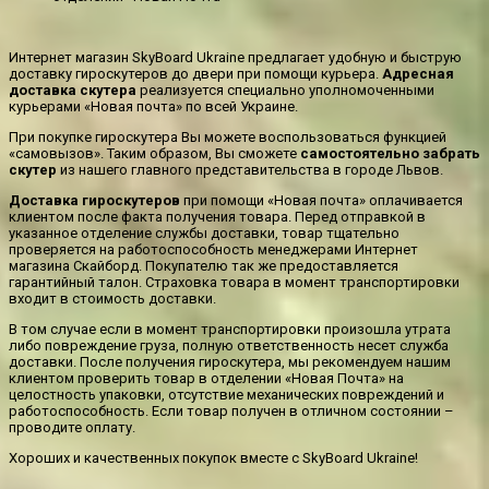
Интернет магазин SkyBoard Ukraine предлагает удобную и быструю
доставку гироскутеров до двери при помощи курьера.
Адресная
доставка скутера
реализуется специально уполномоченными
курьерами «Новая почта» по всей Украине.
При покупке гироскутера Вы можете воспользоваться функцией
«самовызов». Таким образом, Вы сможете
самостоятельно забрать
скутер
из нашего главного представительства в городе Львов.
Доставка гироскутеров
при помощи «Новая почта» оплачивается
клиентом после факта получения товара. Перед отправкой в
указанное отделение службы доставки, товар тщательно
проверяется на работоспособность менеджерами Интернет
магазина Скайборд. Покупателю так же предоставляется
гарантийный талон. Страховка товара в момент транспортировки
входит в стоимость доставки.
В том случае если в момент транспортировки произошла утрата
либо повреждение груза, полную ответственность несет служба
доставки. После получения гироскутера, мы рекомендуем нашим
клиентом проверить товар в отделении «Новая Почта» на
целостность упаковки, отсутствие механических повреждений и
работоспособность. Если товар получен в отличном состоянии –
проводите оплату.
Хороших и качественных покупок вместе с SkyBoard Ukraine!