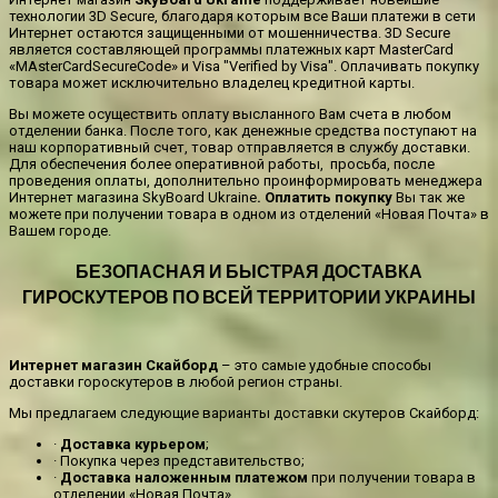
технологии 3D Secure, благодаря которым все Ваши платежи в сети
Интернет остаются защищенными от мошенничества. 3D Secure
является составляющей программы платежных карт MasterCard
«MAsterCardSecureCode» и Visa "Verified by Visa". Оплачивать покупку
товара может исключительно владелец кредитной карты.
Вы можете осуществить оплату высланного Вам счета в любом
отделении банка. После того, как денежные средства поступают на
наш корпоративный счет, товар отправляется в службу доставки.
Для обеспечения более оперативной работы, просьба, после
проведения оплаты, дополнительно проинформировать менеджера
Интернет магазина SkyBoard Ukraine
.
Оплатить покупку
Вы так же
можете при получении товара в одном из отделений «Новая Почта» в
Вашем городе.
БЕЗОПАСНАЯ И БЫСТРАЯ ДОСТАВКА
ГИРОСКУТЕРОВ ПО ВСЕЙ ТЕРРИТОРИИ УКРАИНЫ
Интернет магазин Скайборд
– это самые удобные способы
доставки гороскутеров в любой регион страны.
Мы предлагаем следующие варианты доставки скутеров Скайборд:
·
Доставка курьером
;
· Покупка через представительство;
·
Доставка наложенным платежом
при получении товара в
отделении «Новая Почта»