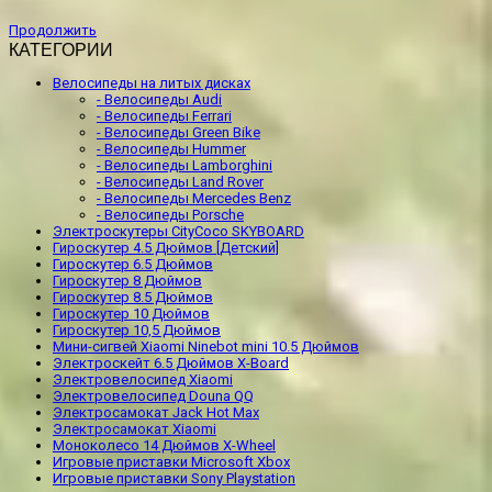
Продолжить
КАТЕГОРИИ
Велосипеды на литых дисках
- Велосипеды Audi
- Велосипеды Ferrari
- Велосипеды Green Bike
- Велосипеды Hummer
- Велосипеды Lamborghini
- Велосипеды Land Rover
- Велосипеды Mercedes Benz
- Велосипеды Porsche
Электроскутеры CityCoco SKYBOARD
Гироскутер 4.5 Дюймов [Детский]
Гироскутер 6.5 Дюймов
Гироскутер 8 Дюймов
Гироскутер 8.5 Дюймов
Гироскутер 10 Дюймов
Гироскутер 10,5 Дюймов
Мини-сигвей Xiaomi Ninebot mini 10.5 Дюймов
Электроскейт 6.5 Дюймов X-Board
Электровелосипед Xiaomi
Электровелосипед Douna QQ
Электросамокат Jack Hot Max
Электросамокат Xiaomi
Моноколесо 14 Дюймов X-Wheel
Игровые приставки Microsoft Xbox
Игровые приставки Sony Playstation