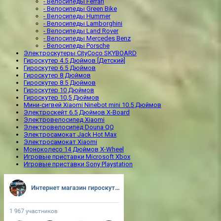
- Велосипеды Ferrari
- Велосипеды Green Bike
- Велосипеды Hummer
- Велосипеды Lamborghini
- Велосипеды Land Rover
- Велосипеды Mercedes Benz
- Велосипеды Porsche
Электроскутеры CityCoco SKYBOARD
Гироскутер 4.5 Дюймов [Детский]
Гироскутер 6.5 Дюймов
Гироскутер 8 Дюймов
Гироскутер 8.5 Дюймов
Гироскутер 10 Дюймов
Гироскутер 10,5 Дюймов
Мини-сигвей Xiaomi Ninebot mini 10.5 Дюймов
Электроскейт 6.5 Дюймов X-Board
Электровелосипед Xiaomi
Электровелосипед Douna QQ
Электросамокат Jack Hot Max
Электросамокат Xiaomi
Моноколесо 14 Дюймов X-Wheel
Игровые приставки Microsoft Xbox
Игровые приставки Sony Playstation