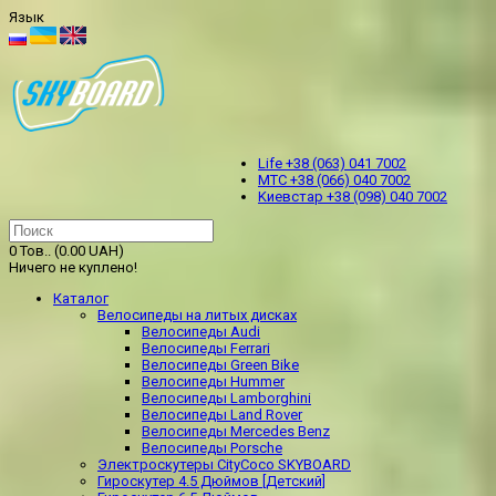
Язык
Life +38 (063) 041 7002
МТС +38 (066) 040 7002
Kиевстар +38 (098) 040 7002
0 Тов.. (0.00 UAH)
Ничего не куплено!
Каталог
Велосипеды на литых дисках
Велосипеды Audi
Велосипеды Ferrari
Велосипеды Green Bike
Велосипеды Hummer
Велосипеды Lamborghini
Велосипеды Land Rover
Велосипеды Mercedes Benz
Велосипеды Porsche
Электроскутеры CityCoco SKYBOARD
Гироскутер 4.5 Дюймов [Детский]