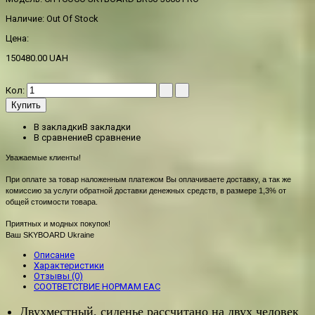
Наличие:
Out Of Stock
Цена:
150480.00 UAH
Кол:
Купить
В закладки
В закладки
В сравнение
В сравнение
Уважаемые клиенты!
При оплате за товар наложенным платежом Вы оплачиваете доставку, а так же
комиссию за услуги обратной доставки денежных средств, в размере 1,3% от
общей стоимости товара.
Приятных и модных покупок!
Ваш SKYBOARD Ukraine
Описание
Характеристики
Отзывы (0)
СООТВЕТСТВИЕ НОРМАМ EAC
Двухместный, сиденье рассчитано на двух человек