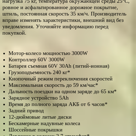
нагрузка 75 кг, температура окружающей среды 25°C,
ровное и асфальтированное дорожное покрытие,
штиль, постоянная скорость 35 км/ч. Производитель
вправе изменять характеристики, внешний вид без
уведомления. Уточняйте информацию перед
покупкой.
Мотор-колесо мощностью 3000W
Контроллер 60V 3000W
Батарея съемная 60V 30Аh (литий-ионная)
Грузоподъемность 240 кг*
Кнопочный режим переключения скоростей
Максимальная скорость до 59 км/час*
Дальность поездки на одном заряде до 65 км*
Зарядное устройство 5Ah
Время до полного заряда АКБ от 6 часов*
Задний привод
12-дюймовые литые диски
Бескамерные надувные колеса
Шоссейные покрышки
Давление в колесах 2,7 атмосфер*