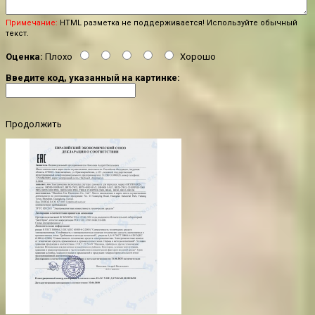
Примечание:
HTML разметка не поддерживается! Используйте обычный
текст.
Оценка:
Плохо
Хорошо
Введите код, указанный на картинке:
Продолжить