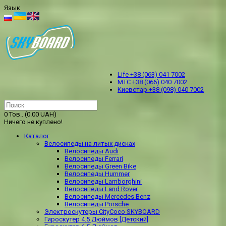
Язык
Life +38 (063) 041 7002
МТС +38 (066) 040 7002
Kиевстар +38 (098) 040 7002
0 Тов.. (0.00 UAH)
Ничего не куплено!
Каталог
Велосипеды на литых дисках
Велосипеды Audi
Велосипеды Ferrari
Велосипеды Green Bike
Велосипеды Hummer
Велосипеды Lamborghini
Велосипеды Land Rover
Велосипеды Mercedes Benz
Велосипеды Porsche
Электроскутеры CityCoco SKYBOARD
Гироскутер 4.5 Дюймов [Детский]