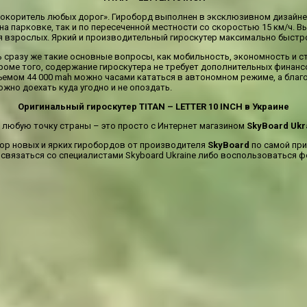
покоритель любых дорог». Гироборд выполнен в эксклюзивном дизайне
а парковке, так и по пересеченной местности со скоростью 15 км/ч. В
ля взрослых. Яркий и производительный гироскутер максимально быстро
сразу же такие основные вопросы, как мобильность, экономность и ст
Кроме того, содержание гироскутера не требует дополнительных финан
мом 44 000 mah можно часами кататься в автономном режиме, а благод
жно доехать куда угодно и не опоздать.
Оригинальный гироскутер TITAN – LETTER 10 INCH в Украине
 любую точку страны – это просто с Интернет магазином
SkyBoard
Ukr
ор новых и ярких гиробордов от производителя
SkyBoard
по самой при
вязаться со специалистами Skyboard Ukraine либо воспользоваться ф