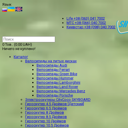
Язык
Life +38 (063) 041 7002
МТС +38 (066) 040 7002
Kиевстар +38 (098) 040 7002
0 Тов.. (0.00 UAH)
Ничего не куплено!
Каталог
Велосипеды на литых дисках
Велосипеды Audi
Велосипеды Ferrari
Велосипеды Green Bike
Велосипеды Hummer
Велосипеды Lamborghini
Велосипеды Land Rover
Велосипеды Mercedes Benz
Велосипеды Porsche
Электроскутеры CityCoco SKYBOARD
Гироскутер 4.5 Дюймов [Детский]
Гироскутер 6.5 Дюймов
Гироскутер 8 Дюймов
Гироскутер 8.5 Дюймов
Гироскутер 10 Дюймов
Гироскутер 10,5 Дюймов