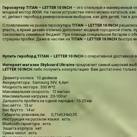
Гироскутер
TITAN
–
LETTER
10
INCH
– это стильный и маневренный «
мощный мотор 800W. На таком устройстве легко можно кататься, как н
кг, делают гироборд универсальным выбором, как для детей, так и д
С появлением на рынке гироскутера
TITAN – LETTER 10 INCH
решились 
упасть, а яркий дизайн отлично дополняет модный городской стиль. 
сэкономить семейный бюджет. При помощи специальной батареи с объе
страшны пробки. Даже в час-пик на
TITAN – LETTER 10 INCH
быстро мо
Купить гироборд TITAN – LETTER 10 INCH
с оперативной доставкой в
Интернет магазин Skyboard Ukraine
предлагает самый широкий выб
LETTER 10 INCH
либо получить консультацию Вам достаточно только с
Диаметр колеса : 10 дюймов
Аккумулятора : Samsung 36V, 4,4aH
Мощность мотора : 350 W*2
Максимальная скорость : 12 км/час
Максимальная нагрузка : 20-100 кг
Дальность пробега на одной зарядке : 15-20 км
Вес нетто : 13 кг
Вес брутто : 14 кг
Габариты упаковки,см : 0,71х0,34х0,35
Инструкция на русском языке : есть
Bluetooth-гарнитура : есть
Защита корпуса : нет
Сумка чехол : есть