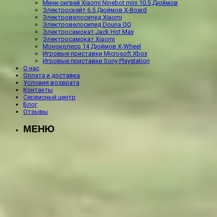
Мини-сигвей Xiaomi Ninebot mini 10.5 Дюймов
Электроскейт 6.5 Дюймов X-Board
Электровелосипед Xiaomi
Электровелосипед Douna QQ
Электросамокат Jack Hot Max
Электросамокат Xiaomi
Моноколесо 14 Дюймов X-Wheel
Игровые приставки Microsoft Xbox
Игровые приставки Sony Playstation
О нас
Оплата и доставка
Условия возврата
Контакты
Сервисный центр
Блог
Отзывы
МЕНЮ