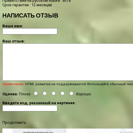
Приветствие на русском языке : есть
Срок гарантии : 12 месяцев
НАПИСАТЬ ОТЗЫВ
Ваше имя:
Ваш отзыв:
Примечание:
HTML разметка не поддерживается! Используйте обычный текс
Оценка:
Плохо
Хорошо
Введите код, указанный на картинке:
Продолжить