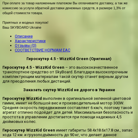
При оплате за товар наложенным платежом Вы оплачиваете доставку, а так же
комиссию за услуги обратной доставки денежных средств, в размере 1,3% от
общей стоимости товара.
Приятных и модных покупок!
Ваш SKYBOARD Ukraine
Описание
Характеристики
Отзывы (0)
СООТВЕТСТВИЕ НОРМАМ EAC
Гироскутер 4.5 - WizzKid Green (Оригинал)
Гироскутер 4.5 - WizzKid Green
– это высококачественное
транспортное средство от SkyBoard. Благодаря высокопрочным
комплектующим материалам такой скутер станет верным другом
для преодоления любых дистанций.
Заказать скутер WizzKid не дорого в Украине
Гироскутер WizzKid
выполнен в оригинальной зеленной цветовой
гамме, имеет не большой вес и производительный мотор 300W.
Средняя скорость передвижения составляет 6 км/ч, поэтому такой
агрегат отлично подойдет для детей. Максимальная безопасность и
простота в управлении достигается при помощи надежных 4,5
дюймовых колес.
Гироскутер WizzKid Green
имеет габариты 58.4х18.6х17.8 см., запас
хода 12 км. и грузоподъёмность до 90 кг, что делает данное