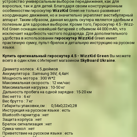
устройство универсальным выбором передвижения, как для
взрослых, так и для детей. Благодаря своим конструкционным
особенностям гироскутер
WizzKid
Green не только развивает
координацию движения, но и значительно укрепляет вестибулярный
аппарат. Таким образом, данная модель скутера является удобным и
полезным для здоровья выбором. Кроме того, Гироскутер 4.5 - Wizz-
Kid Green оснащен новейшей батареей с объемом 44 000 mAh, что
исключает надобность частого подзаряда. Для дополнительного
удобства в использовании
гироскутер WizzKid
Green имеет
практичную сумку, пульт-брелок и детальную инструкцию на русском
языке.
Купить оригинальный гироскутер 4.5 - WizzKid Green
Вы можете
всего в один клик с Интернет магазином
SkyBoard Ukraine
.
Диаметр колеса : 4.5 дюймов
Аккумулятора : Samsung 36V, 4,4aH
Мощность мотора : 300 W*2
Максимальная скорость : 12 км/час
Максимальная нагрузка : 10-50 кг
Дальность пробега на одной зарядке : 15-20 км
Вес нетто : 6 кг
Вес брутто : 7 кг
Габариты упаковки,см : 0,54х0,22х0,28
Инструкция на русском языке : есть
Bluetooth-гарнитура : нет
Защита корпуса : нет
Брелок сигнализация : нет
Сумка чехол : нет
Приветствие на русском языке : есть