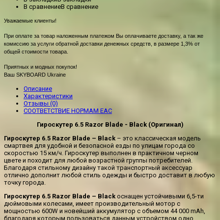
В сравнение
В сравнение
Уважаемые клиенты!
При оплате за товар наложенным платежом Вы оплачиваете доставку, а так же
комиссию за услуги обратной доставки денежных средств, в размере 1,3% от
общей стоимости товара.
Приятных и модных покупок!
Ваш SKYBOARD Ukraine
Описание
Характеристики
Отзывы (0)
СООТВЕТСТВИЕ НОРМАМ EAC
Гироскутер 6.5 Razor Blade - Black (Оригинал)
Гироскутер 6.5 Razor Blade – Black
– это классическая модель
смартвея для удобной и безопасной езды по улицам города со
скоростью 15 км/ч. Гироскутер выполнен в практичном черном
цвете и походит для любой возрастной группы потребителей.
Благодаря стильному дизайну такой транспортный аксессуар
отлично дополнит любой стиль одежды и быстро доставит в любую
точку города.
Гироскутер 6.5 Razor Blade – Black
оснащен устойчивыми 6,5-ти
дюймовыми колесами, имеет производительный мотор с
мощностью 600W и новейший аккумулятор с объемом 44 000 mAh,
благодаря которым пользоваться данным устройством одно