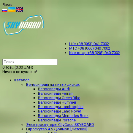
Язык
Life +38 (063) 041 7002
МТС +38 (066) 040 7002
Kиевстар +38 (098) 040 7002
0 Тов.. (0.00 UAH)
Ничего не куплено!
Каталог
Велосипеды на литых дисках
Велосипеды Audi
Велосипеды Ferrari
Велосипеды Green Bike
Велосипеды Hummer
Велосипеды Lamborghini
Велосипеды Land Rover
Велосипеды Mercedes Benz
Велосипеды Porsche
Электроскутеры CityCoco SKYBOARD
Гироскутер 4.5 Дюймов [Детский]