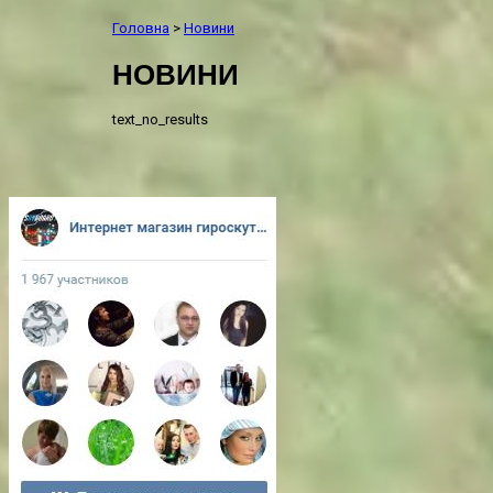
Головна
>
Новини
НОВИНИ
text_no_results