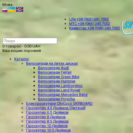
Мова
Life +38 (063) 041 7002
МТС +38 (066) 040 7002
Kиевстар +38 (098) 040 7002
0 товар(и) - 0.00 UAH
Ваш кошик порожній
Каталог
Велосипеди на литих дисках
Велосипеди Audi
Велосипеди Ferrari
Велосипеди Green Bike
Велосипеди Hummer
Велосипеди Lamborghini
Велосипеди Land Rover
Велосипеди Mercedes Benz
Велосипеди Porsche
Електроскутери CityCoco SKYBOARD
Гіроскутер 4.5 Дюймов [Дитячій]
Гіроскутер 6.5 Дюймов
Гіроскутер 8 Дюймов
Гіроскутер 8.5 Дюймов
Гіроскутер 10 Дюймов
Гіроскутер 10,5 Дюймов