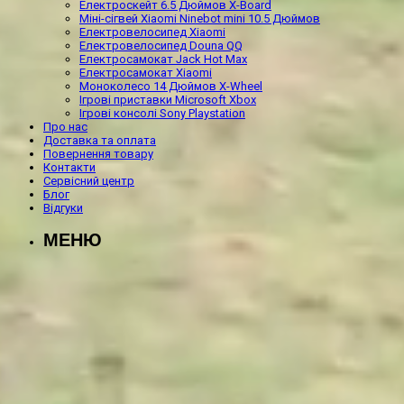
Електроскейт 6.5 Дюймов X-Board
Міні-сігвей Xiaomi Ninebot mini 10.5 Дюймов
Електровелосипед Xiaomi
Електровелосипед Douna QQ
Електросамокат Jack Hot Max
Електросамокат Xiaomi
Моноколесо 14 Дюймов X-Wheel
Ігрові приставки Microsoft Xbox
Ігрові консолі Sony Playstation
Про нас
Доставка та оплата
Повернення товару
Контакти
Сервісний центр
Блог
Відгуки
МЕНЮ