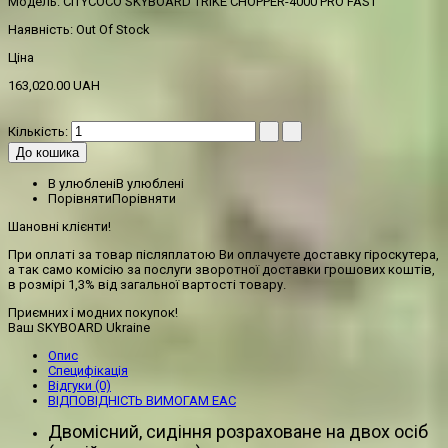
Модель:
CITYCOCO SKYBOARD TRIKE CHOPPER-4000 PRO FAST
Наявність:
Out Of Stock
Ціна
163,020.00 UAH
Кількість:
До кошика
В улюблені
В улюблені
Порівняти
Порівняти
Шановні клієнти!
При оплаті за товар післяплатою Ви оплачуєте доставку гіроскутера,
а так само комісію за послуги зворотної доставки грошових коштів,
в розмірі 1,3% від загальної вартості товару.
Приємних і модних покупок!
Ваш SKYBOARD Ukraine
Опис
Специфікація
Відгуки (0)
ВІДПОВІДНІСТЬ ВИМОГАМ EAC
Двомісний, сидіння розраховане на двох осіб