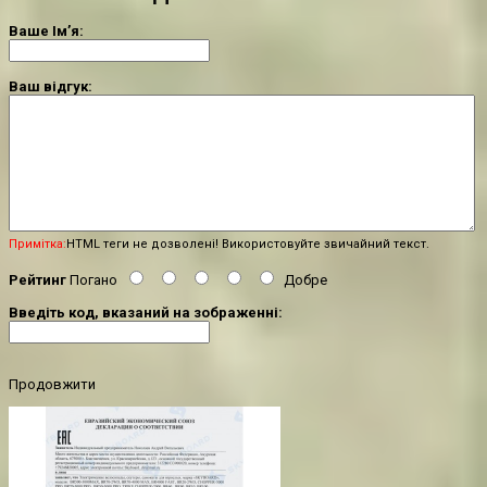
Ваше Ім’я:
Ваш відгук:
Примітка:
HTML теги не дозволені! Використовуйте звичайний текст.
Рейтинг
Погано
Добре
Введіть код, вказаний на зображенні:
Продовжити