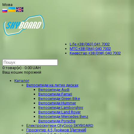
Мова
Life +38 (063) 041 7002
МТС +38 (066) 040 7002
Kиевстар +38 (098) 040 7002
0 товар(и) - 0.00 UAH
Ваш кошик порожній
Каталог
Велосипеди на литих дисках
Велосипеди Audi
Велосипеди Ferrari
Велосипеди Green Bike
Велосипеди Hummer
Велосипеди Lamborghini
Велосипеди Land Rover
Велосипеди Mercedes Benz
Велосипеди Porsche
Електроскутери CityCoco SKYBOARD
Гіроскутер 4.5 Дюймов [Дитячій]