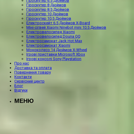
Гіроскутер 6.5 Дюймов
Гіроскутер 8 Дюймов
Гіроскутер 8.5 Дюймов
Гіроскутер 10 Дюймов
Гіроскутер 10,5 Дюймов
Електроскейт 6.5 Дюймов X-Board
Міні-сігвей Xiaomi Ninebot mini 10.5 Дюймов
Електровелосипед Xiaomi
Електровелосипед Douna QQ
Електросамокат Jack Hot Max
Електросамокат Xiaomi
Моноколесо 14 Дюймов X-Wheel
Ігрові приставки Microsoft Xbox
Ігрові консолі Sony Playstation
Про нас
Доставка та оплата
Повернення товару
Контакти
Сервісний центр
Блог
Відгуки
МЕНЮ