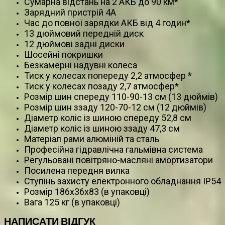
Сумарна відстань на 2 АКБ до 90 км*
Зарядний пристрій 4A
Час до повної зарядки АКБ від 4 годин*
13 дюймовий передній диск
12 дюймові задні диски
Шосейні покришки
Безкамерні надувні колеса
Тиск у колесах попереду 2,2 атмосфер *
Тиск у колесах позаду 2,7 атмосфер*
Розмір шин спереду 110-90-13 см (13 дюймів)
Розмір шин ззаду 120-70-12 см (12 дюймів)
Діаметр коліс із шиною спереду 52,8 см
Діаметр коліс із шиною ззаду 47,3 см
Матеріал рами алюміній та сталь
Професійна гідравлічна гальмівна система
Регульовані повітряно-масляні амортизатори
Посилена передня вилка
Ступінь захисту електронного обладнання IP54
Розмір 186х36х83 (в упаковці)
Вага 125 кг (в упаковці)
НАПИСАТИ ВІДГУК