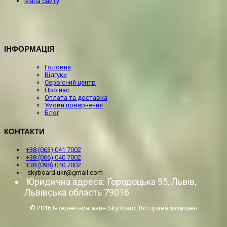
Мапа сайту
ІНФОРМАЦІЯ
Головна
Відгуки
Сервісний центр
Про нас
Оплата та доставка
Умови повернення
Блог
КОНТАКТИ
+38 (063) 041 7002
+38 (066) 040 7002
+38 (098) 040 7002
skyboard.ukr@gmail.com
Юридична адреса: Городоцька 95, Львів,
Львівська область 79016
© 2016 Інтернет-магазин SkyBoard. Всі права захищені