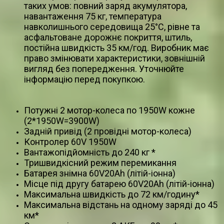
таких умов: повний заряд акумулятора,
навантаження 75 кг, температура
навколишнього середовища 25°C, рівне та
асфальтоване дорожнє покриття, штиль,
постійна швидкість 35 км/год. Виробник має
право змінювати характеристики, зовнішній
вигляд без попередження. Уточнюйте
інформацію перед покупкою.
Потужні 2 мотор-колеса по 1950W кожне
(2*1950W=3900W)
Задній привід (2 провідні мотор-колеса)
Контролер 60V 1950W
Вантажопідйомність до 240 кг *
Тришвидкісний режим перемикання
Батарея знімна 60V20Ah (літій-іонна)
Місце під другу батарею 60V20Ah (літій-іонна)
Максимальна швидкість до 72 км/годину*
Максимальна відстань на одному заряді до 45
км*