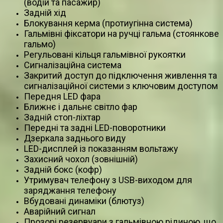
(водій та пасажир)
Задній хід
Блокування керма (протиугінна система)
Гальмівні фіксатори на ручці гальма (стоянкове
гальмо)
Регульовані кільця гальмівної рукоятки
Сигналізаційна система
Закритий доступ до підключення живлення та
сигналізаційної системи з ключовим доступом
Передня LED фара
Ближнє і дальнє світло фар
Задній стоп-ліхтар
Передні та задні LED-поворотники
Дзеркала заднього виду
LED-дисплей із показанням вольтажу
Захисний чохол (зовнішній)
Задній бокс (кофр)
Утримувач телефону з USB-виходом для
заряджання телефону
Вбудовані динаміки (блютуз)
Аварійний сигнал
Прозорі резервуари з гальмівною рідиною, що