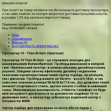
Шановні клієнти!
При оплаті за товар післяплатою Ви оплачуєте доставку гіроскутера,
а так само комісію за послуги зворотної доставки грошових коштів,
в розмірі 1,3% від загальної вартості товару.
Приємних і модних покупок!
Ваш SKYBOARD Ukraine
Опис
Специфікація
Відгуки (0)
ВІДПОВІДНІСТЬ ВИМОГАМ EAC
Гіроскутер 10 - Titan Britain (Оригінал)
Гіроскутер 10
Titan
Britain
- це справжня знахідка для
шанувальників Великобританії. Гіроборд виконаний в колірній
гамі «британський прапор» в універсальному дизайнерському
рішенні. Завдяки своєму ефектному дизайну і відмінним
технічним характеристикам такий скутер підійде, як хлопцям,
так і дівчатам.
Гіроборд
важить не багато - всього 18 кг, а так
само має невеликі розміри 58.4х18.6х17.8 см., Що дозволяє такий
елемент спортивного стилю, зручно носити з собою в невеликій
сумці. Максимальна маневреність, стійкість і комфорт на будь-
якій місцевості досягається за допомогою надійних 10-ти
дюймових коліс, а якісну їзду забезпечує відмінний мотор з
потужністю 800W.
Скутер підійде для пересувань по місту або по парку з