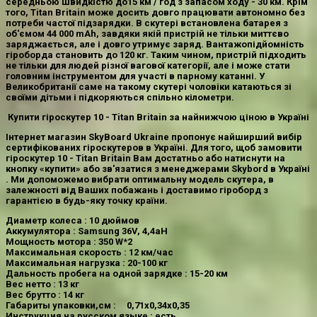
середньою швидкістю до15 км / год з запасом ходу - 30 км. Крім
того,
Titan Britain
може досить довго працювати автономно без
потреби частої підзарядки. В скутері встановлена ​​батарея з
об'ємом 44 000 mAh, завдяки якій пристрій не тільки миттєво
заряджається, але і довго утримує заряд. Вантажопідйомність
гіроборда становить до 120 кг. Таким чином, пристрій підходить
не тільки для людей різної вагової категорії, але і може стати
головним інструментом для участі в парному катанні. У
Великобританії саме на такому скутері чоловіки катаються зі
своїми дітьми і підкоряються спільно кілометри.
Купити гіроскутер 10 - Titan Britain за найнижчою ціною в Україні
Інтернет магазин
SkyBoard Ukraine
пропонує найширший вибір
сертифікованих гіроскутеров в Україні. Для того, щоб
замовити
гіроскутер 10 - Titan Britain
Вам достатньо або натиснути на
кнопку «купити» або зв'язатися з менеджерами
Skybord в Україні
. Ми допоможемо вибрати оптимальну модель скутера, в
залежності від Ваших побажань і доставимо гіроборд з
гарантією в будь-яку точку країни.
Диаметр колеса : 10 дюймов
Аккумулятора : Samsung 36V, 4,4aH
Мощность мотора : 350 W*2
Максимальная скорость : 12 км/час
Максимальная нагрузка : 20-100 кг
Дальность пробега на одной зарядке : 15-20 км
Вес нетто : 13 кг
Вес брутто : 14 кг
Габариты упаковки,см : 0,71х0,34х0,35
Инструкция на русском языке : есть