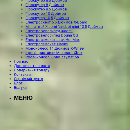
Гіроскутер 6.5 Дюймов
Гіроскутер 8 Дюймов
Гіроскутер 8.5 Дюймов
Гіроскутер 10 Дюймов
Гіроскутер 10,5 Дюймов
Електроскейт 6.5 Дюймов X-Board
Міні-сігвей Xiaomi Ninebot mini 10.5 Дюймов
Електровелосипед Xiaomi
Електровелосипед Douna QQ
Електросамокат Jack Hot Max
Електросамокат Xiaomi
Моноколесо 14 Дюймов X-Wheel
Ігрові приставки Microsoft Xbox
Ігрові консолі Sony Playstation
Про нас
Доставка та оплата
Повернення товару
Контакти
Сервісний центр
Блог
Відгуки
МЕНЮ