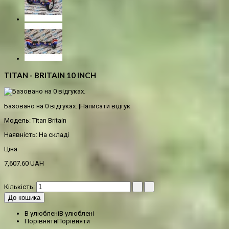
TITAN - BRITAIN 10 INCH
Базовано на 0 відгуках.
|
Написати відгук
Модель:
Titan Britain
Наявність:
На складі
Ціна
7,607.60 UAH
Кількість:
До кошика
В улюблені
В улюблені
Порівняти
Порівняти