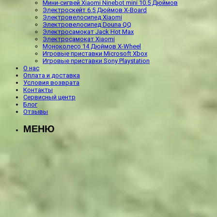
Мини-сигвей Xiaomi Ninebot mini 10.5 Дюймов
Электроскейт 6.5 Дюймов X-Board
Электровелосипед Xiaomi
Электровелосипед Douna QQ
Электросамокат Jack Hot Max
Электросамокат Xiaomi
Моноколесо 14 Дюймов X-Wheel
Игровые приставки Microsoft Xbox
Игровые приставки Sony Playstation
О нас
Оплата и доставка
Условия возврата
Контакты
Сервисный центр
Блог
Отзывы
МЕНЮ