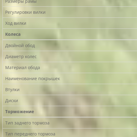
Размеры рамы
Регулировки вилки
Ход вилки
Колеса
Двойной обод
Диаметр колес
Материал обода
Наименование покрышек
Втулки
Диски
Торможение
Тип заднего тормоза
Тип переднего тормоза