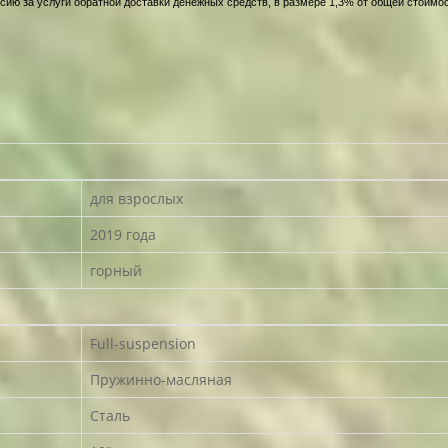
сию за услуги обратной доставки денежных средств, в размере 1,3% от общей стоимос
для взрослых
2019 года
горный
Full-suspension
Пружинно-масляная
Сталь