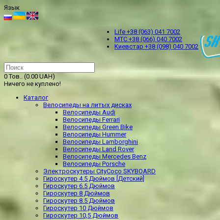
Язык
Life +38 (063) 041 7002
МТС +38 (066) 040 7002
Kиевстар +38 (098) 040 7002
0 Тов.. (0.00 UAH)
Ничего не куплено!
Каталог
Велосипеды на литых дисках
Велосипеды Audi
Велосипеды Ferrari
Велосипеды Green Bike
Велосипеды Hummer
Велосипеды Lamborghini
Велосипеды Land Rover
Велосипеды Mercedes Benz
Велосипеды Porsche
Электроскутеры CityCoco SKYBOARD
Гироскутер 4.5 Дюймов [Детский]
Гироскутер 6.5 Дюймов
Гироскутер 8 Дюймов
Гироскутер 8.5 Дюймов
Гироскутер 10 Дюймов
Гироскутер 10,5 Дюймов