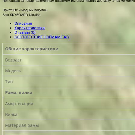
При оплате за товар наложенным платежом Вы оплачиваете доставку, а так же комис
Приятных и модных покупок!
Ваш SKYBOARD Ukraine
Описание
Характеристики
Отзывы (0)
СООТВЕТСТВИЕ НОРМАМ EAC
Общие характеристики
Возраст
Модель
Тип
Рама, вилка
Амортизация
Вилка
Материал рамы