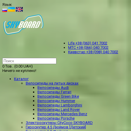
Язык
Life +38 (063) 041 7002
МТС +38 (066) 040 7002
Kиевстар +38 (098) 040 7002
0 Тов.. (0.00 UAH)
Ничего не куплено!
Каталог
Велосипеды на литых дисках
Велосипеды Audi
Велосипеды Ferrari
Велосипеды Green Bike
Велосипеды Hummer
Велосипеды Lamborghini
Велосипеды Land Rover
Велосипеды Mercedes Benz
Велосипеды Porsche
Электроскутеры CityCoco SKYBOARD
Гироскутер 4.5 Дюймов [Детский]