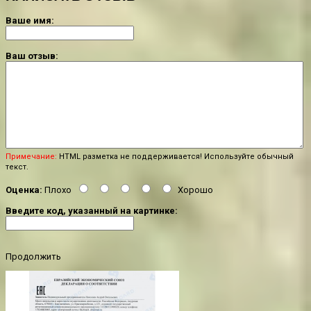
Ваше имя:
Ваш отзыв:
Примечание:
HTML разметка не поддерживается! Используйте обычный
текст.
Оценка:
Плохо
Хорошо
Введите код, указанный на картинке:
Продолжить