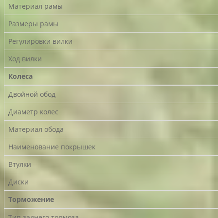
Материал рамы
Размеры рамы
Регулировки вилки
Ход вилки
Колеса
Двойной обод
Диаметр колес
Материал обода
Наименование покрышек
Втулки
Диски
Торможение
Тип заднего тормоза