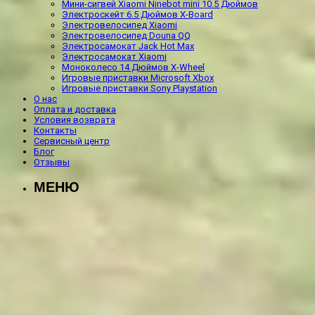
Мини-сигвей Xiaomi Ninebot mini 10.5 Дюймов
Электроскейт 6.5 Дюймов X-Board
Электровелосипед Xiaomi
Электровелосипед Douna QQ
Электросамокат Jack Hot Max
Электросамокат Xiaomi
Моноколесо 14 Дюймов X-Wheel
Игровые приставки Microsoft Xbox
Игровые приставки Sony Playstation
О нас
Оплата и доставка
Условия возврата
Контакты
Сервисный центр
Блог
Отзывы
МЕНЮ