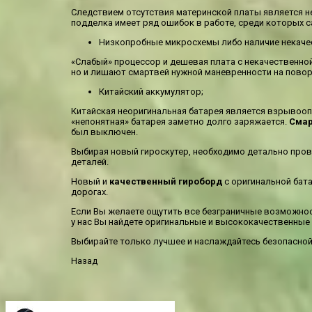
Следствием отсутствия материнской платы является н
подделка имеет ряд ошибок в работе, среди которых 
Низкопробные микросхемы либо наличие некаче
«Слабый» процессор и дешевая плата с некачественно
но и лишают смартвей нужной маневренности на повор
Китайский аккумулятор;
Китайская неоригинальная батарея является взрывооп
«непонятная» батарея заметно долго заряжается.
Смар
был выключен.
Выбирая новый гироскутер, необходимо детально пров
деталей.
Новый и
качественный гироборд
с оригинальной бат
дорогах.
Если Вы желаете ощутить все безграничные возможнос
у нас Вы найдете оригинальные и высококачественные
Выбирайте только лучшее и наслаждайтесь безопасной 
Назад