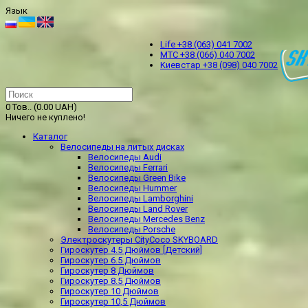
Язык
Life +38 (063) 041 7002
МТС +38 (066) 040 7002
Kиевстар +38 (098) 040 7002
0 Тов.. (0.00 UAH)
Ничего не куплено!
Каталог
Велосипеды на литых дисках
Велосипеды Audi
Велосипеды Ferrari
Велосипеды Green Bike
Велосипеды Hummer
Велосипеды Lamborghini
Велосипеды Land Rover
Велосипеды Mercedes Benz
Велосипеды Porsche
Электроскутеры CityCoco SKYBOARD
Гироскутер 4.5 Дюймов [Детский]
Гироскутер 6.5 Дюймов
Гироскутер 8 Дюймов
Гироскутер 8.5 Дюймов
Гироскутер 10 Дюймов
Гироскутер 10,5 Дюймов