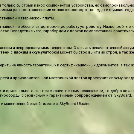
е только быстрый износ компонентов устройства, но самопроизвольно
самыми распространенными являются «поворот не туда» и шумная езда
ственной материнской платы.
й пайкой не обеспечат долговечную работу устройству. Низкопробные
отах. Вследствие чего, гиробордом с плохой комплектацией практичес
асным и непредсказуемым веществом. Отличить некачественный аккуму
твей с плохим аккумулятором
может быстро выйти из строя, а так же
ерить на явность гарантийных и сертификационных документов, а так 
ареей и производительной материнской платой прослужит своему влад
ти оригинального сингвея с качественным оснащением, то добро пожа
 гироборды с сервисным и гарантийным сопровождением от SkyBoard.
и маневренной ездой вместе с SkyBoard Ukraine.