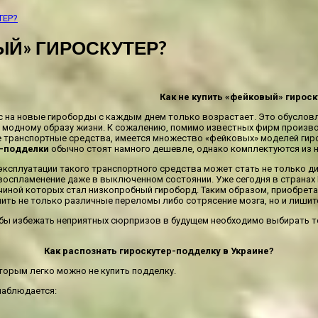
ТЕР?
ЫЙ» ГИРОСКУТЕР?
Как не купить «фейковый» гироск
с на новые гироборды с каждым днем только возрастает. Это обуслов
 модному образу жизни. К сожалению, помимо известных фирм произв
 транспортные средства, имеется множество «фейковых» моделей гир
-подделки
обычно стоят намного дешевле, однако комплектуются из н
эксплуатации такого транспортного средства может стать не только д
и воспламенение даже в выключенном состоянии. Уже сегодня в страна
ичиной которых стал низкопробный гироборд. Таким образом, приобрет
чить не только различные переломы либо сотрясение мозга, но и лишит
обы избежать неприятных сюрпризов в будущем необходимо выбирать 
Как распознать гироскутер-подделку в Украине?
торым легко можно не купить подделку.
 наблюдается: