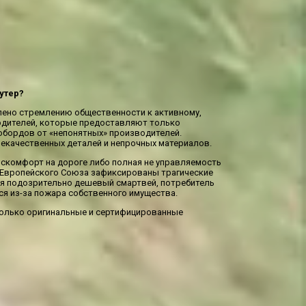
утер?
лено стремлению общественности к активному,
одителей, которые предоставляют только
обордов от «непонятных» производителей.
екачественных деталей и непрочных материалов.
искомфорт на дороге либо полная не управляемость
х Европейского Союза зафиксированы трагические
ая подозрительно дешевый смартвей, потребитель
ся из-за пожара собственного имущества.
только оригинальные и сертифицированные