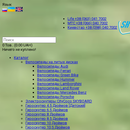
Язык
Life +38 (063) 041 7002
МТС +38 (066) 040 7002
Kиевстар +38 (098) 040 7002
0 Тов.. (0.00 UAH)
Ничего не куплено!
Каталог
Велосипеды на литых дисках
Велосипеды Audi
Велосипеды Ferrari
Велосипеды Green Bike
Велосипеды Hummer
Велосипеды Lamborghini
Велосипеды Land Rover
Велосипеды Mercedes Benz
Велосипеды Porsche
Электроскутеры CityCoco SKYBOARD
Гироскутер 4.5 Дюймов [Детский]
Гироскутер 6.5 Дюймов
Гироскутер 8 Дюймов
Гироскутер 8.5 Дюймов
Гироскутер 10 Дюймов
Гироскутер 10,5 Дюймов