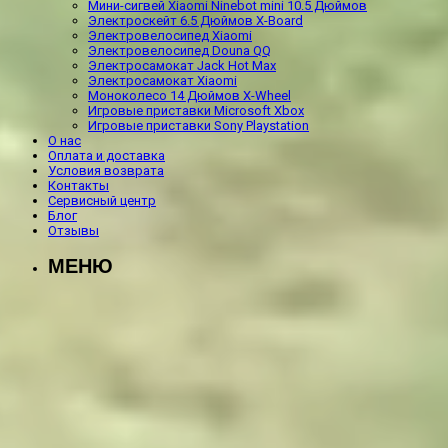
Мини-сигвей Xiaomi Ninebot mini 10.5 Дюймов
Электроскейт 6.5 Дюймов X-Board
Электровелосипед Xiaomi
Электровелосипед Douna QQ
Электросамокат Jack Hot Max
Электросамокат Xiaomi
Моноколесо 14 Дюймов X-Wheel
Игровые приставки Microsoft Xbox
Игровые приставки Sony Playstation
О нас
Оплата и доставка
Условия возврата
Контакты
Сервисный центр
Блог
Отзывы
МЕНЮ